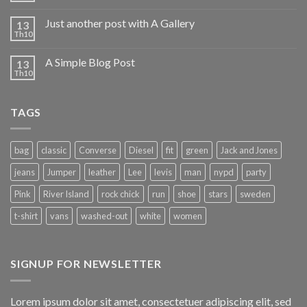
Just another post with A Gallery
13
Th10
A Simple Blog Post
13
Th10
TAGS
bag
classic
Converse
Diesel
fit
green
Jack and Jones
jeans
Jumper
leather
Lee
levis
man
nypd
party
Pink
River Island
rock chick
run
shoe
stars
sweden
t-shirt
vans
washed-out
white
women
SIGNUP FOR NEWSLETTER
Lorem ipsum dolor sit amet, consectetuer adipiscing elit, sed