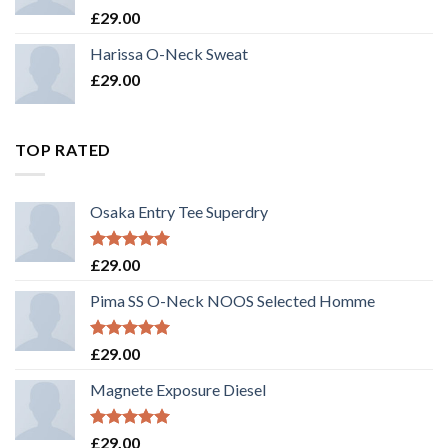
Rated
£
29.00
3.50
out
of 5
Harissa O-Neck Sweat
£
29.00
TOP RATED
Osaka Entry Tee Superdry
Rated
5.00
£
29.00
out of 5
Pima SS O-Neck NOOS Selected Homme
Rated
5.00
£
29.00
out of 5
Magnete Exposure Diesel
Rated
5.00
£
29.00