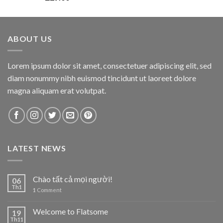
out of 5
ABOUT US
Lorem ipsum dolor sit amet, consectetuer adipiscing elit, sed
diam nonummy nibh euismod tincidunt ut laoreet dolore
magna aliquam erat volutpat.
LATEST NEWS
Chào tất cả mọi người!
06
Th1
1
Comment
Welcome to Flatsome
19
Th11