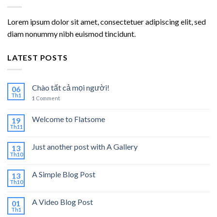
Lorem ipsum dolor sit amet, consectetuer adipiscing elit, sed
diam nonummy nibh euismod tincidunt.
LATEST POSTS
Chào tất cả mọi người!
06
Th1
1
Comment
Welcome to Flatsome
19
Th11
Just another post with A Gallery
13
Th10
A Simple Blog Post
13
Th10
A Video Blog Post
01
Th1