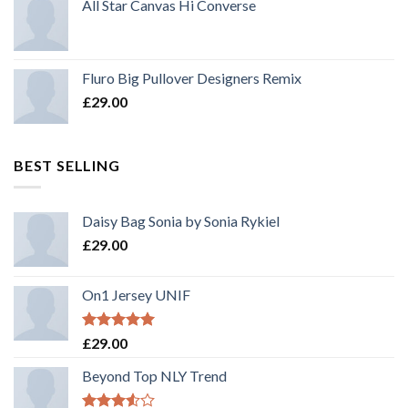
All Star Canvas Hi Converse
Fluro Big Pullover Designers Remix
£
29.00
BEST SELLING
Daisy Bag Sonia by Sonia Rykiel
£
29.00
On1 Jersey UNIF
Rated
5.00
£
29.00
out of 5
Beyond Top NLY Trend