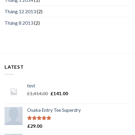
Tháng 12 2013
(2)
Tháng 8 2013
(2)
LATEST
test
£
1,414.00
£
141.00
Osaka Entry Tee Superdry
Rated
5.00
£
29.00
out of 5