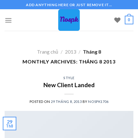
Skip
ADD ANYTHING HERE OR JUST REMOVE IT...
to
content
0
Trang chủ
/
2013
/
Tháng 8
MONTHLY ARCHIVES:
THÁNG 8 2013
STYLE
New Client Landed
POSTED ON
29 THÁNG 8, 2013
BY
NOSPK1706
29
Th8